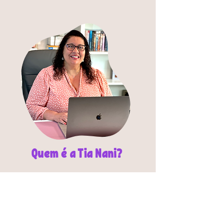
Quem é a Tia Nani?
Professora Alfabetizadora,
Pedagoga e Psicopedagoga
com pós-graduação em
Alfabetização e Letramento.