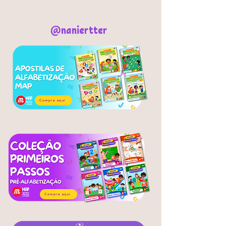
@naniertter
Compre aqui
Compre aqui