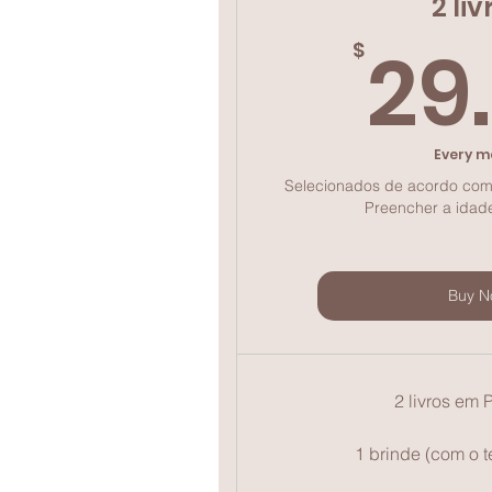
2 liv
29
$
Every m
Selecionados de acordo com a
Preencher a idad
Buy N
2 livros em 
1 brinde (com o t