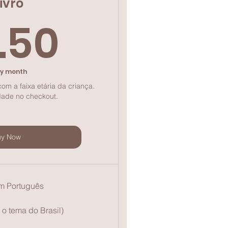
livro
19.50$
.50
ry month
m a faixa etária da criança.
dade no checkout.
uy Now
em Português
 o tema do Brasil)