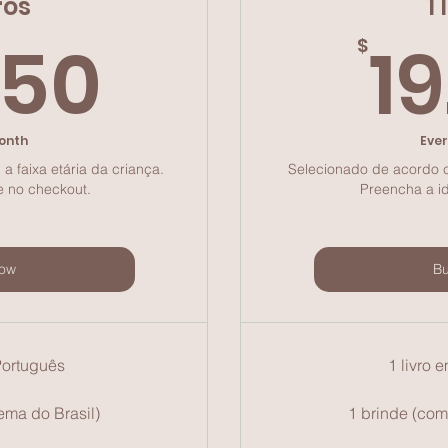
ros
1 
29.50$
.50
19
$
onth
Eve
 faixa etária da criança.
Selecionado de acordo co
e no checkout.
Preencha a i
ow
B
Português
1 livro 
ema do Brasil)
1 brinde (com