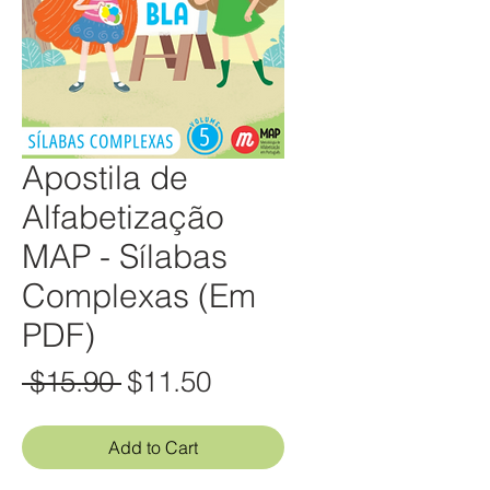
Apostila de
Alfabetização
MAP - Sílabas
Complexas (Em
PDF)
Regular
Sale
 $15.90 
$11.50
Price
Price
Add to Cart