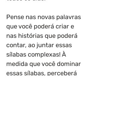
Pense nas novas palavras
que você poderá criar e
nas histórias que poderá
contar, ao juntar essas
sílabas complexas! À
medida que você dominar
essas sílabas, perceberá
que ler e escrever se
torna cada vez mais fácil
e divertido. Junte-se à
Turma da Amora nesta
nova aventura, onde
vamos aprender a criar
palavras a partir das