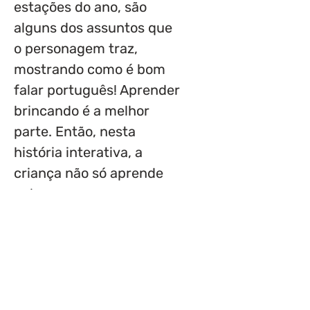
estações do ano, são
alguns dos assuntos que
o personagem traz,
mostrando como é bom
falar português! Aprender
brincando é a melhor
parte. Então, nesta
história interativa, a
criança não só aprende
palavras novas mas
também pode escrever
algumas delas no próprio
livro. Além disso,
trazemos trava-línguas e
parlendas comuns na