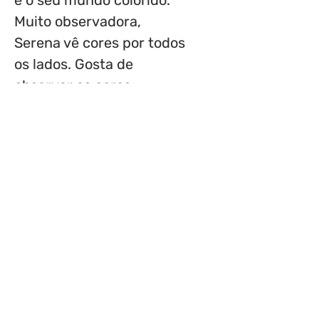
e o seu mundo colorido.
Muito observadora,
Serena vê cores por todos
os lados. Gosta de
observar as cores
presentes em sua vida e,
principalmente, as cores
da natureza. Embarque
nessa viagem ao mundo
colorido de Serena e
descubra por que as
cores deixam tudo mais
encantador!
Ficha técnica